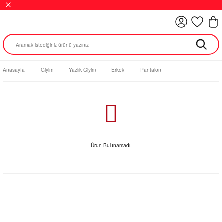
Anasayfa
Giyim
Yazlık Giyim
Erkek
Pantalon
Ürün Bulunamadı.