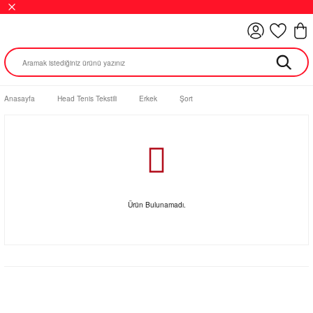
Anasayfa
Head Tenis Tekstili
Erkek
Şort
Ürün Bulunamadı.