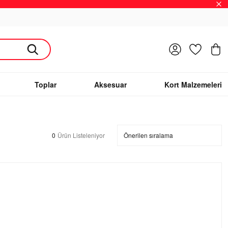
Giriş Yap
Favoriler
S
Toplar
Aksesuar
Kort Malzemeleri
0
Ürün Listeleniyor