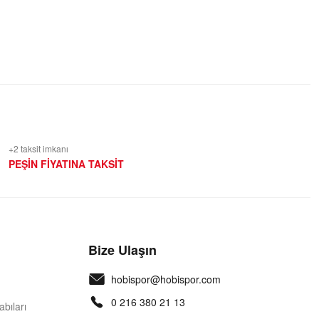
+2 taksit imkanı
PEŞİN FİYATINA TAKSİT
Bize Ulaşın
hobispor@hobispor.com
0 216 380 21 13
bıları