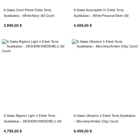
K‑Swiss Court Prestir Erkek Tenis
K-Swiss Accomplish IV Erkek Tenis
Ayakkabısı – White/Navy (All Court)
Ayakkabısı – White/Peacoat/Silver (All
Court)
3.999,00 ₺
4.499,00 ₺
K-Swiss Bigshot Light 4 Erkek Tenis
K-Swiss Ultrashot 3 Erkek Tenis Ayakkabısı
Ayakkabısı – DKSHDW/SWDSHBLU (All
– Moonless/Amber (Clay Court)
Court)
4.799,00 ₺
6.499,00 ₺