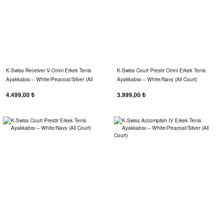
K‑Swiss Receiver V Omni Erkek Tenis
K‑Swiss Court Prestir Omni Erkek Tenis
Ayakkabısı – White/Peacoat/Silver (All
Ayakkabısı – White/Navy (All Court)
Court)
4.499,00 ₺
3.999,00 ₺