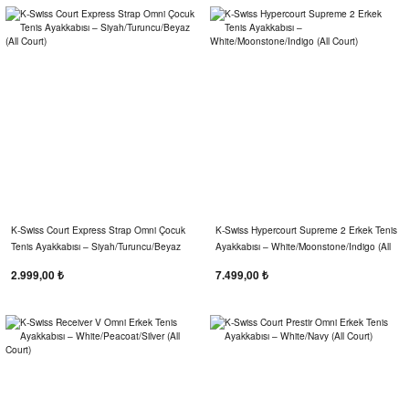
K‑Swiss Court Express Strap Omni Çocuk
K‑Swiss Hypercourt Supreme 2 Erkek Tenis
Tenis Ayakkabısı – Siyah/Turuncu/Beyaz
Ayakkabısı – White/Moonstone/Indigo (All
(All Court)
Court)
2.999,00 ₺
7.499,00 ₺