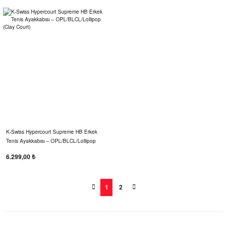
K-Swiss Hypercourt Supreme HB Erkek
Tenis Ayakkabısı – OPL/BLCL/Lollipop
(Clay Court)
6.299,00 ₺
1
2