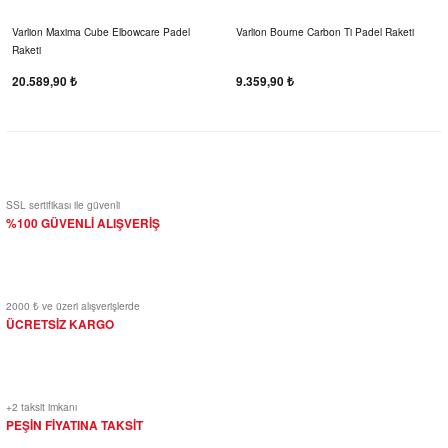
Varlion Maxima Cube Elbowcare Padel
Varlion Bourne Carbon Ti Padel Raketi
Raketi
20.589,90 ₺
9.359,90 ₺
SSL sertifikası ile güvenli
%100 GÜVENLİ ALIŞVERİŞ
2000 ₺ ve üzeri alışverişlerde
ÜCRETSİZ KARGO
+2 taksit imkanı
PEŞİN FİYATINA TAKSİT