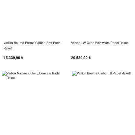
Varlion Bourne Prisma Carbon Soft Padel
Varlion LW Cube Elbowcare Padel Raketi
Raketi
15.339,90 ₺
20.589,90 ₺