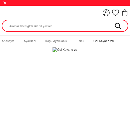
Anasayfa
Ayakkabı
Koşu Ayakkabısı
Erkek
Gel Kayano 28