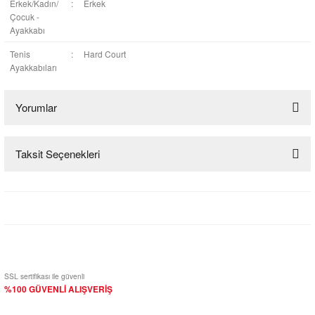
Erkek/Kadın/
:
Erkek
Çocuk -
Ayakkabı
Tenis
:
Hard Court
Ayakkabıları
Yorumlar
Taksit Seçenekleri
Bu ürüne ilk yorumu siz yapın!
Yorum Yaz
SSL sertifikası ile güvenli
%100 GÜVENLİ ALIŞVERİŞ