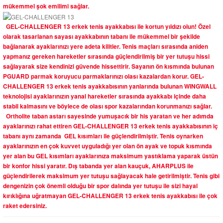
mükemmel şok emilimi sağlar.
GEL-CHALLENGER 13 erkek tenis ayakkabısı ile kortun yıldızı olun! Özel
olarak tasarlanan sayası ayakkabının tabanı ile mükemmel bir şekilde
bağlanarak ayaklarınızı yere adeta kilitler. Tenis maçları sırasında aniden
yapmanız gereken hareketler sırasında güçlendirilmiş bir yer tutuşu hissi
sağlayarak size kendinizi güvende hissettirir. Sayanın ön kısmında bulunan
PGUARD parmak koruyucu parmaklarınızı olası kazalardan korur. GEL-
CHALLENGER 13 erkek tenis ayakkabısının yanlarında bulunan WINGWALL
teknolojisi ayaklarınızın yanal hareketler sırasında ayakkabı içinde daha
stabil kalmasını ve böylece de olası spor kazalarından korunmanızı sağlar.
Ortholite taban astarı sayesinde yumuşacık bir his yaratan ve her adımda
ayaklarınızı rahat ettiren GEL-CHALLENGER 13 erkek tenis ayakkabısının iç
tabanı aynı zamanda GEL kısımları ile güçlendirilmiştir. Tenis oynarken
ayaklarınızın en çok kuvvet uyguladığı yer olan ön ayak ve topuk kısmında
yer alan bu GEL kısımları ayaklarınıza maksimum yastıklama yaparak üstün
bir konfor hissi yaratır. Dış tabanda yer alan kauçuk, AHARPLUS ile
güçlendirilerek maksimum yer tutuşu sağlayacak hale getirilmiştir. Tenis gibi
dengenizin çok önemli olduğu bir spor dalında yer tutuşu ile sizi hayal
kırıklığına uğratmayan GEL-CHALLENGER 13 erkek tenis ayakkabısı ile çok
raket edersiniz.