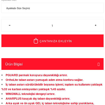
ÇANTANIZA EKLEYİN
Ürün Bilgisi
PGUARD parmak koruyucu dayanıklılığı artırır.
OrthoLite taban astarı yumuşak adım atma konforu sağlar.
İç taban astarı sürdürülebilir boyama işlemi, toplam su kullanımı yaklaşık
%33 ve karbon emisyonları yaklaşık %45 azaltır.
WINGWALL teknolojisi dengeyi artırır.
AHARPLUS kauçuk dış taban dayanıklılığı artırır.
Arka ayak ve ön ayak GEL iç taban teknolojisine sahip yastıklama,