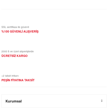
Yorum Yaz
SSL sertifikası ile güvenli
%100 GÜVENLİ ALIŞVERİŞ
2000 ₺ ve üzeri alışverişlerde
ÜCRETSİZ KARGO
+2 taksit imkanı
PEŞİN FİYATINA TAKSİT
Kurumsal