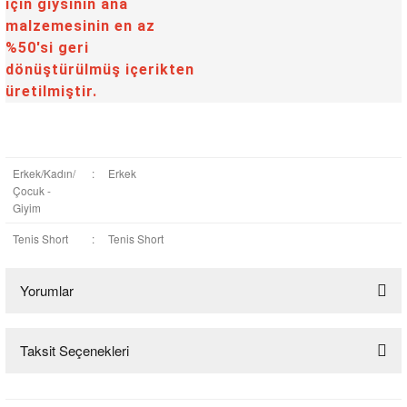
için giysinin ana
malzemesinin en az
%50'si geri
dönüştürülmüş içerikten
üretilmiştir.
Erkek/Kadın/
:
Erkek
Çocuk -
Giyim
Tenis Short
:
Tenis Short
Yorumlar
Taksit Seçenekleri
Bu ürüne ilk yorumu siz yapın!