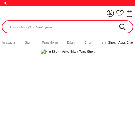
Anasayfa
Giyim
Tenis Giyim
Erkek
Short
7 In Short - Asics Erkek