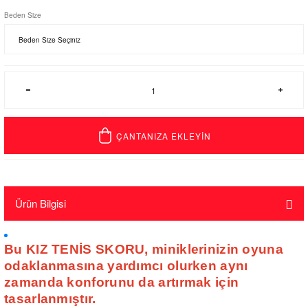
Beden Size
ÇANTANIZA EKLEYİN
Ürün Bilgisi
Bu KIZ TENİS SKORU, miniklerinizin oyuna
odaklanmasına yardımcı olurken aynı
zamanda konforunu da artırmak için
tasarlanmıştır.