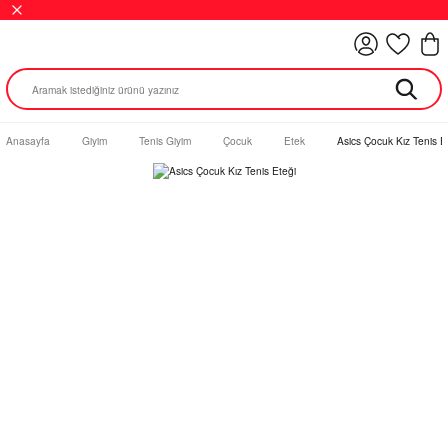
Anasayfa
Giyim
Tenis Giyim
Çocuk
Etek
Asics Çocuk Kız Tenis E