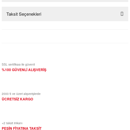
Taksit Seçenekleri
Bu ürüne ilk yorumu siz yapın!
Yorum Yaz
SSL sertifikası ile güvenli
%100 GÜVENLİ ALIŞVERİŞ
2000 ₺ ve üzeri alışverişlerde
ÜCRETSİZ KARGO
+2 taksit imkanı
PEŞİN FİYATINA TAKSİT