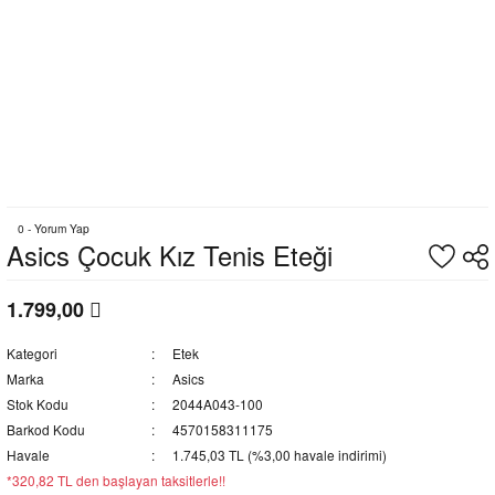
0 - Yorum Yap
Asics Çocuk Kız Tenis Eteği
1.799,00
Kategori
Etek
Marka
Asics
Stok Kodu
2044A043-100
Barkod Kodu
4570158311175
Havale
1.745,03 TL (%3,00 havale indirimi)
*320,82 TL den başlayan taksitlerle!!