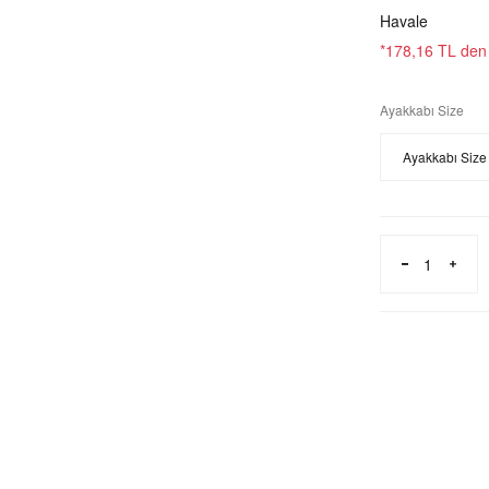
Havale
*178,16 TL den b
Ayakkabı Size