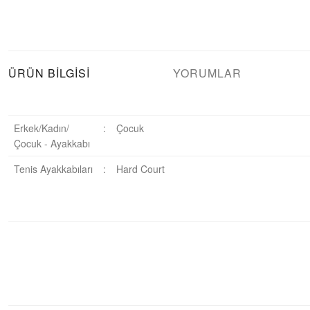
ÜRÜN BILGISI
YORUMLAR
Erkek/Kadın/
:
Çocuk
Çocuk - Ayakkabı
Tenis Ayakkabıları
:
Hard Court
Bu ürüne ilk yorumu siz yapın!
Yorum Yaz