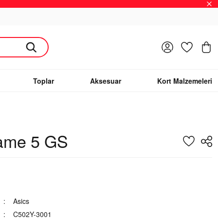
Giriş Yap
Favoriler
S
Toplar
Aksesuar
Kort Malzemeleri
ame 5 GS
Asics
C502Y-3001