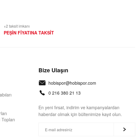
+2 taksit imkanı
PEŞİN FİYATINA TAKSİT
Bize Ulaşın
hobispor@hobispor.com
0 216 380 21 13
bıları
En yeni fırsat, indirim ve kampanyalardan
ları
haberdar olmak için bültenimize kayıt olun.
 Topları