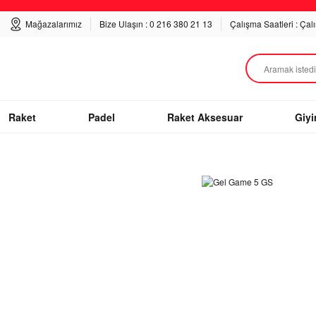
Mağazalarımız
Bize Ulaşın : 0 216 380 21 13
Çalışma Saatleri : Çal
Raket
Padel
Raket Aksesuar
Giy