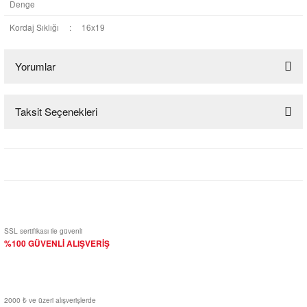
Denge
Kordaj Sıklığı
:
16x19
Yorumlar
Taksit Seçenekleri
Bu ürüne ilk yorumu siz yapın!
Yorum Yaz
SSL sertifikası ile güvenli
%100 GÜVENLİ ALIŞVERİŞ
2000 ₺ ve üzeri alışverişlerde