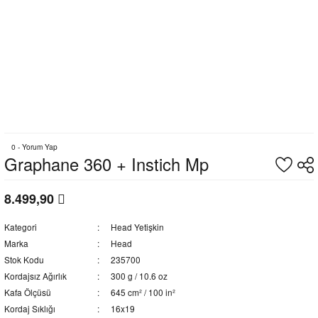
0 - Yorum Yap
Graphane 360 + Instich Mp
8.499,90
Kategori
Head Yetişkin
Marka
Head
Stok Kodu
235700
Kordajsız Ağırlık
300 g / 10.6 oz
Kafa Ölçüsü
645 cm² / 100 in²
Kordaj Sıklığı
16x19