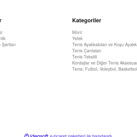
r
Kategoriler
si
Mont
nlik
Yelek
 Şartları
Tenis Ayakkabıları ve Koşu Ayakka
Tenis Çantaları
Tenis Tekstili
Kordajlar ve Diğer Tenis Aksesuar
Tenis, Futbol, Voleybol, Basketbol
ile
ideasoft
e-