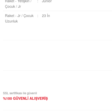
Raket - Yetişkin /
:
Junıor
Çocuk / Jr
Raket - Jr / Çocuk
:
23 İn
Uzunluk
Bu ürüne ilk yorumu siz yapın!
Yorum Yaz
SSL sertifikası ile güvenli
%100 GÜVENLİ ALIŞVERİŞ