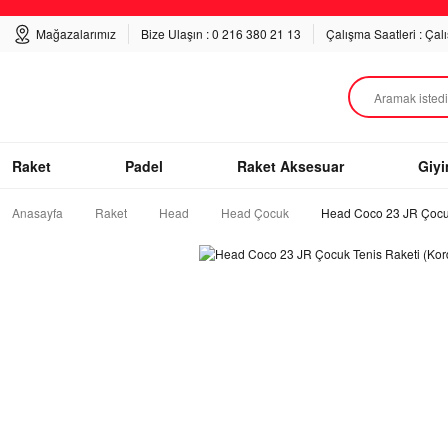
Mağazalarımız
Bize Ulaşın : 0 216 380 21 13
Çalışma Saatleri : Çal
Raket
Padel
Raket Aksesuar
Giy
Anasayfa
Raket
Head
Head Çocuk
Head Coco 23 JR Çocuk 