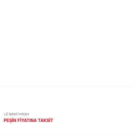
+2 taksit imkanı
PEŞİN FİYATINA TAKSİT