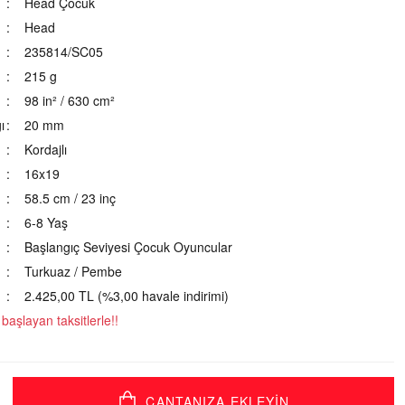
Head Çocuk
Head
235814/SC05
215 g
98 in² / 630 cm²
ı
20 mm
Kordajlı
16x19
58.5 cm / 23 inç
6-8 Yaş
Başlangıç Seviyesi Çocuk Oyuncular
Turkuaz / Pembe
2.425,00 TL (%3,00 havale indirimi)
aşlayan taksitlerle!!
ÇANTANIZA EKLEYİN