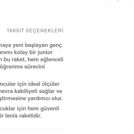
TAKSIT SEÇENEKLERI
maya yeni başlayan genç
anımı kolay bir junior
n bu raket, hem eğlenceli
s öğrenme sürecini
ular için ideal ölçüler
vra kabiliyeti sağlar ve
ştirmesine yardımcı olur.
uklar için hem güvenli
 tenis raketidir.