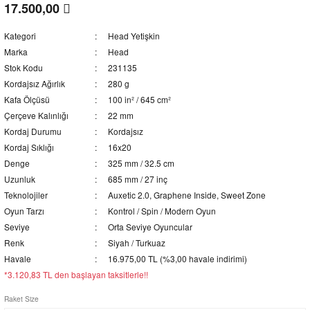
17.500,00
Kategori
Head Yetişkin
Marka
Head
Stok Kodu
231135
Kordajsız Ağırlık
280 g
Kafa Ölçüsü
100 in² / 645 cm²
Çerçeve Kalınlığı
22 mm
Kordaj Durumu
Kordajsız
Kordaj Sıklığı
16x20
Denge
325 mm / 32.5 cm
Uzunluk
685 mm / 27 inç
Teknolojiler
Auxetic 2.0, Graphene Inside, Sweet Zone
Oyun Tarzı
Kontrol / Spin / Modern Oyun
Seviye
Orta Seviye Oyuncular
Renk
Siyah / Turkuaz
Havale
16.975,00 TL (%3,00 havale indirimi)
*3.120,83 TL den başlayan taksitlerle!!
Raket Size