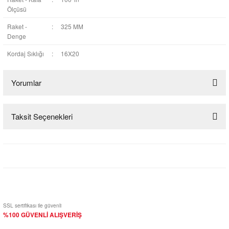
Ölçüsü
Raket -
:
325 MM
Denge
Kordaj Sıklığı
:
16X20
Yorumlar
Taksit Seçenekleri
Bu ürüne ilk yorumu siz yapın!
Yorum Yaz
SSL sertifikası ile güvenli
%100 GÜVENLİ ALIŞVERİŞ