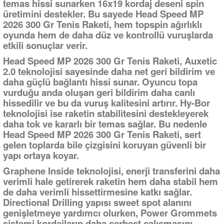
temas hissi sunarken 16x19 kordaj deseni spin
üretimini destekler. Bu sayede Head Speed MP
2026 300 Gr Tenis Raketi, hem topspin ağırlıklı
oyunda hem de daha düz ve kontrollü vuruşlarda
etkili sonuçlar verir.
Head Speed MP 2026 300 Gr Tenis Raketi, Auxetic
2.0 teknolojisi sayesinde daha net geri bildirim ve
daha güçlü bağlantı hissi sunar. Oyuncu topa
vurduğu anda oluşan geri bildirim daha canlı
hissedilir ve bu da vuruş kalitesini artırır. Hy-Bor
teknolojisi ise raketin stabilitesini destekleyerek
daha tok ve kararlı bir temas sağlar. Bu nedenle
Head Speed MP 2026 300 Gr Tenis Raketi, sert
gelen toplarda bile çizgisini koruyan güvenli bir
yapı ortaya koyar.
Graphene Inside teknolojisi, enerji transferini daha
verimli hale getirerek raketin hem daha stabil hem
de daha verimli hissettirmesine katkı sağlar.
Directional Drilling yapısı sweet spot alanını
genişletmeye yardımcı olurken, Power Grommets
sistemi kordajların daha serbest çalışmasını