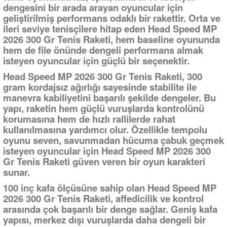
dengesini bir arada arayan oyuncular için
geliştirilmiş performans odaklı bir rakettir. Orta ve
ileri seviye tenisçilere hitap eden Head Speed MP
2026 300 Gr Tenis Raketi, hem baseline oyununda
hem de file önünde dengeli performans almak
isteyen oyuncular için güçlü bir seçenektir.
Head Speed MP 2026 300 Gr Tenis Raketi, 300
gram kordajsız ağırlığı sayesinde stabilite ile
manevra kabiliyetini başarılı şekilde dengeler. Bu
yapı, raketin hem güçlü vuruşlarda kontrolünü
korumasına hem de hızlı rallilerde rahat
kullanılmasına yardımcı olur. Özellikle tempolu
oyunu seven, savunmadan hücuma çabuk geçmek
isteyen oyuncular için Head Speed MP 2026 300
Gr Tenis Raketi güven veren bir oyun karakteri
sunar.
100 inç kafa ölçüsüne sahip olan Head Speed MP
2026 300 Gr Tenis Raketi, affedicilik ve kontrol
arasında çok başarılı bir denge sağlar. Geniş kafa
yapısı, merkez dışı vuruşlarda daha dengeli bir