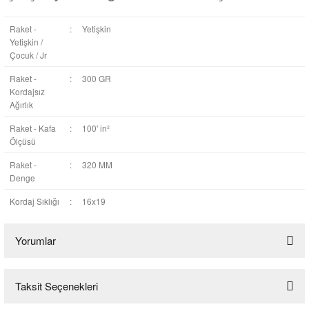
Raket -
:
Yetişkin
Yetişkin /
Çocuk / Jr
Raket -
:
300 GR
Kordajsız
Ağırlık
Raket - Kafa
:
100' in²
Ölçüsü
Raket -
:
320 MM
Denge
Kordaj Sıklığı
:
16x19
Yorumlar
Taksit Seçenekleri
Bu ürüne ilk yorumu siz yapın!