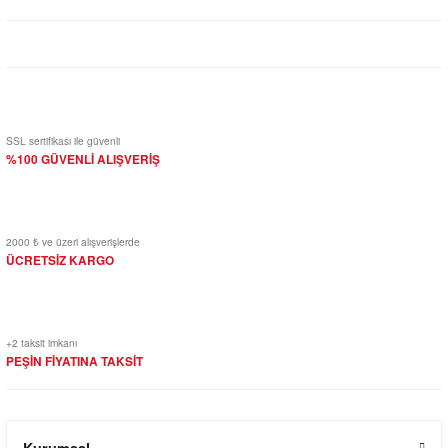
Yorum Yaz
SSL sertifikası ile güvenli
%100 GÜVENLİ ALIŞVERİŞ
2000 ₺ ve üzeri alışverişlerde
ÜCRETSİZ KARGO
+2 taksit imkanı
PEŞİN FİYATINA TAKSİT