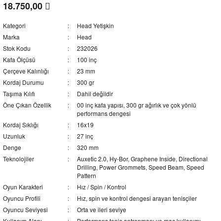
18.750,00
Kategori
Head Yetişkin
Marka
Head
Stok Kodu
232026
Kafa Ölçüsü
100 inç
Çerçeve Kalınlığı
23 mm
Kordaj Durumu
300 gr
Taşıma Kılıfı
Dahil değildir
Öne Çıkan Özellik
00 inç kafa yapısı, 300 gr ağırlık ve çok yönlü
performans dengesi
Kordaj Sıklığı
16x19
Uzunluk
27 inç
Denge
320 mm
Teknolojiler
Auxetic 2.0, Hy-Bor, Graphene Inside, Directional
Drilling, Power Grommets, Speed Beam, Speed
Pattern
Oyun Karakteri
Hız / Spin / Kontrol
Oyuncu Profili
Hız, spin ve kontrol dengesi arayan tenisçiler
Oyuncu Seviyesi
Orta ve ileri seviye
Kullanım Alanı
Performans tenis antrenmanı ve maç kullanımı