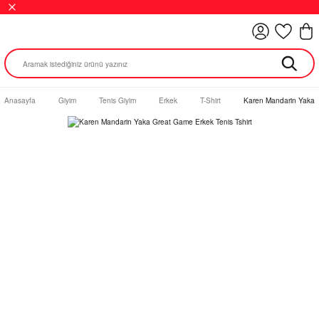
Anasayfa
Giyim
Tenis Giyim
Erkek
T-Shirt
Karen Mandarin Yaka G