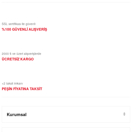
SSL sertifikası ile güvenli
%100 GÜVENLİ ALIŞVERİŞ
2000 ₺ ve üzeri alışverişlerde
ÜCRETSİZ KARGO
+2 taksit imkanı
PEŞİN FİYATINA TAKSİT
Kurumsal