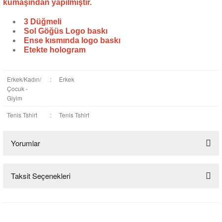
kumaşından yapılmıştır.
3 Düğmeli
Sol Göğüs Logo baskı
Ense kısmında logo baskı
Etekte hologram
Erkek/Kadın/
:
Erkek
Çocuk -
Giyim
Tenis Tshirt
:
Tenis Tshirt
Yorumlar
Taksit Seçenekleri
Bu ürüne ilk yorumu siz yapın!
Yorum Yaz