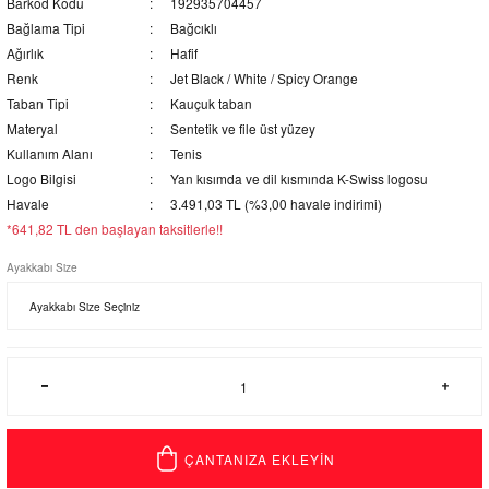
Barkod Kodu
192935704457
Bağlama Tipi
Bağcıklı
Ağırlık
Hafif
Renk
Jet Black / White / Spicy Orange
Taban Tipi
Kauçuk taban
Materyal
Sentetik ve file üst yüzey
Kullanım Alanı
Tenis
Logo Bilgisi
Yan kısımda ve dil kısmında K-Swiss logosu
Havale
3.491,03 TL (%3,00 havale indirimi)
*641,82 TL den başlayan taksitlerle!!
Ayakkabı Size
ÇANTANIZA EKLEYİN