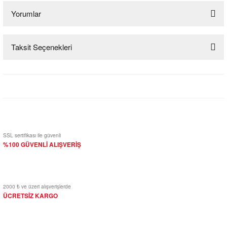
Yorumlar
Taksit Seçenekleri
Bu ürüne ilk yorumu siz yapın!
Yorum Yaz
SSL sertifikası ile güvenli
%100 GÜVENLİ ALIŞVERİŞ
2000 ₺ ve üzeri alışverişlerde
ÜCRETSİZ KARGO