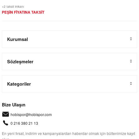
+2 taksit imkanı
PEŞİN FİYATINA TAKSİT
Kurumsal
Sözleşmeler
Kategoriler
Bize Ulaşın
hobispor@hobispor.com
0 216 380 21 13
En yeni fırsat, indirim ve kampanyalardan haberdar olmak için bültenimize kayıt