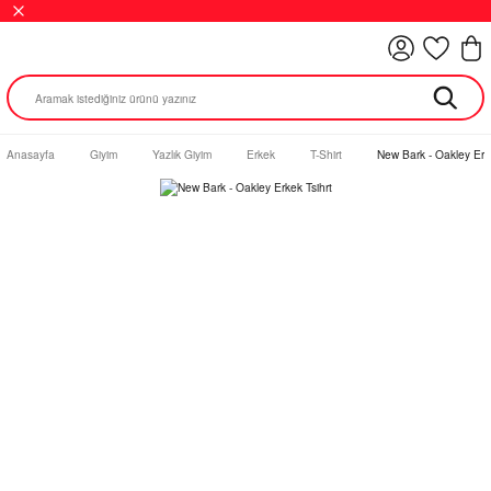
Anasayfa
Giyim
Yazlık Giyim
Erkek
T-Shirt
New Bark - Oakley Erke