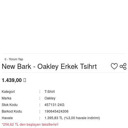
0 - Yorum Yap
New Bark - Oakley Erkek Tsihrt
1.439,00
Kategori
T-Shirt
Marka
Oakley
Stok Kodu
457131-24G
Barkod Kodu
190645424306
Havale
1.395,83 TL (%3,00 havale indirimi)
*256,62 TL den başlayan taksitlerle!!