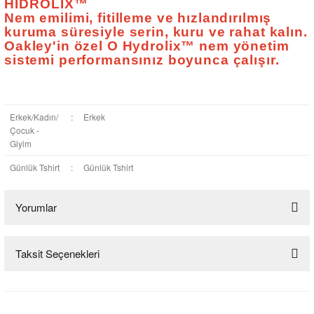
HIDROLIX™
Nem emilimi, fitilleme ve hızlandırılmış
kuruma süresiyle serin, kuru ve rahat kalın.
Oakley'in özel O Hydrolix™ nem yönetim
sistemi performansınız boyunca çalışır.
Erkek/Kadın/
:
Erkek
Çocuk -
Giyim
Günlük Tshirt
:
Günlük Tshirt
Yorumlar
Taksit Seçenekleri
Bu ürüne ilk yorumu siz yapın!
Yorum Yaz