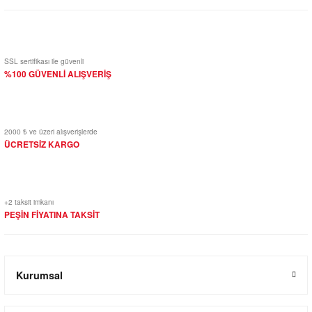
SSL sertifikası ile güvenli
%100 GÜVENLİ ALIŞVERİŞ
2000 ₺ ve üzeri alışverişlerde
ÜCRETSİZ KARGO
+2 taksit imkanı
PEŞİN FİYATINA TAKSİT
Kurumsal