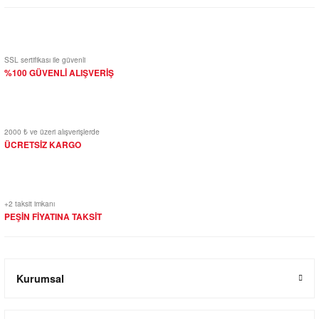
SSL sertifikası ile güvenli
%100 GÜVENLİ ALIŞVERİŞ
2000 ₺ ve üzeri alışverişlerde
ÜCRETSİZ KARGO
+2 taksit imkanı
PEŞİN FİYATINA TAKSİT
Kurumsal