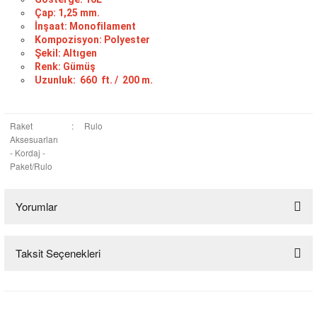
Çap: 1,25 mm.
İnşaat: Monofilament
Kompozisyon: Polyester
Şekil: Altıgen
Renk: Gümüş
Uzunluk:
660
ft. /
200 m.
Raket
:
Rulo
Aksesuarları
- Kordaj -
Paket/Rulo
Yorumlar
Taksit Seçenekleri
Bu ürüne ilk yorumu siz yapın!
Yorum Yaz