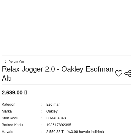
0 - Yorum Yap
Relax Jogger 2.0 - Oakley Esofman
Altı
2.639,00
Kategori
Esofman
Marka
Oakley
Stok Kodu
FOA404843
Barkod Kodu
193517892395
Havale
2.559,83 TL (%3,00 havale indirimi)