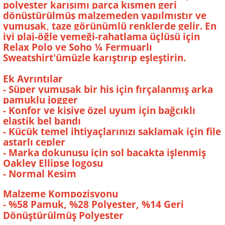
polyester karışımı parça kısmen geri
dönüştürülmüş malzemeden yapılmıştır ve
yumuşak, taze görünümlü renklerde gelir. En
iyi plaj-öğle yemeği-rahatlama üçlüsü için
Relax Polo ve Soho ¼ Fermuarlı
Sweatshirt'ümüzle karıştırıp eşleştirin.
Ek Ayrıntılar
- Süper yumuşak bir his için fırçalanmış arka
pamuklu jogger
- Konfor ve kişiye özel uyum için bağcıklı
elastik bel bandı
- Küçük temel ihtiyaçlarınızı saklamak için file
astarlı cepler
- Marka dokunuşu için sol bacakta işlenmiş
Oakley Ellipse logosu
- Normal Kesim
Malzeme Kompozisyonu
- %58 Pamuk, %28 Polyester, %14 Geri
Dönüştürülmüş Polyester