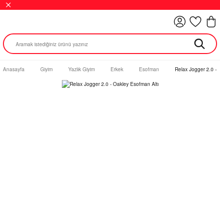
Anasayfa
Giyim
Yazlık Giyim
Erkek
Esofman
Relax Jogger 2.0 - 