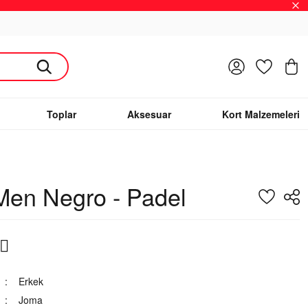
Giriş Yap
Favoriler
S
Toplar
Aksesuar
Kort Malzemeleri
Men Negro - Padel
Erkek
Joma