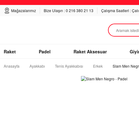
Mağazalarımız
Bize Ulaşın : 0 216 380 21 13
Çalışma Saatleri : Çal
Raket
Padel
Raket Aksesuar
Giy
Anasayfa
Ayakkabı
Tenis Ayakkabısı
Erkek
Slam Men Negr