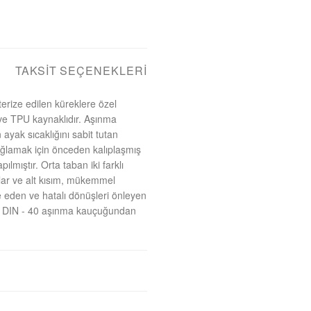
TAKSIT SEÇENEKLERI
erize edilen küreklere özel
n ve TPU kaynaklıdır. Aşınma
ayak sıcaklığını sabit tutan
ağlamak için önceden kalıplaşmış
lmıştır. Orta taban iki farklı
çlar ve alt kısım, mükemmel
ze eden ve hatalı dönüşleri önleyen
alı DIN - 40 aşınma kauçuğundan