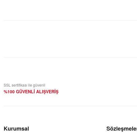
Bu ürüne ilk yorumu siz yapın!
Yorum Yaz
SSL sertifikası ile güvenli
%100 GÜVENLİ ALIŞVERİŞ
Kurumsal
Sözleşmele