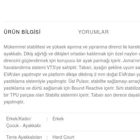
ÜRÜN BILGISI
YORUMLAR
Mükemmel stabilitesi ve yüksek aşınma ve yıpranma direnci ile karekt
ayakkabı. Dikiş ağırlığı ve dikişleri ortadan kaldırmak için özel naylo
direncini güçlendirmek için koruyucu bir ayak parmağı içerir. Joma'nın 
havalandırma sistemi VTS'ye sahiptir. Taban, ayağın şekline uyum s
EVA'dan yapılmıştır ve platform dikişe dikilmiş 2 mm doğal EVA'dan yapı
yastıklama sistemiyle yapılmıştır. Üst Pulsor, stabilite sağlamayı ama
yastıklama ve dürtü sağlamak için Bound Reactive içerir. Sırtı stabili
bir TPU parçası olan Stabilis sistemini içerir. Taban son derece day
yapılmıştır.
Erkek/Kadın/
:
Erkek
Çocuk - Ayakkabı
Tenis Ayakkabıları
:
Hard Court