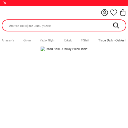
Anasayfa
Giyim
Yazlık Giyim
Erkek
T-Shirt
Tricou Bark - Oakley Er