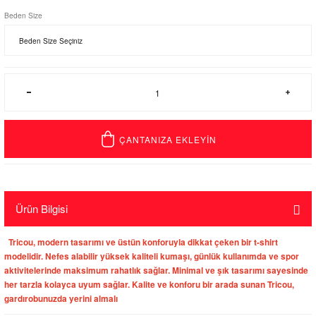
Beden Size
ÇANTANIZA EKLEYİN
Ürün Bilgisi
Tricou, modern tasarımı ve üstün konforuyla dikkat çeken bir t-shirt
modelidir. Nefes alabilir yüksek kaliteli kumaşı, günlük kullanımda ve spor
aktivitelerinde maksimum rahatlık sağlar. Minimal ve şık tasarımı sayesinde
her tarzla kolayca uyum sağlar. Kalite ve konforu bir arada sunan Tricou,
gardırobunuzda yerini almalı