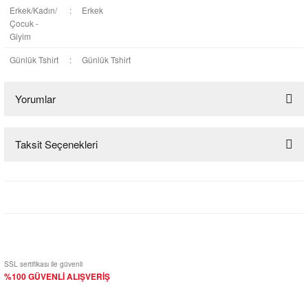
Erkek/Kadın/
:
Erkek
Çocuk -
Giyim
Günlük Tshirt
:
Günlük Tshirt
Yorumlar
Taksit Seçenekleri
Bu ürüne ilk yorumu siz yapın!
Yorum Yaz
SSL sertifikası ile güvenli
%100 GÜVENLİ ALIŞVERİŞ