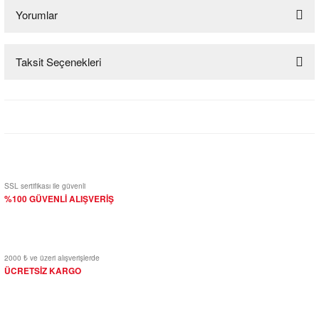
Yorumlar
Taksit Seçenekleri
Bu ürüne ilk yorumu siz yapın!
Yorum Yaz
SSL sertifikası ile güvenli
%100 GÜVENLİ ALIŞVERİŞ
2000 ₺ ve üzeri alışverişlerde
ÜCRETSİZ KARGO