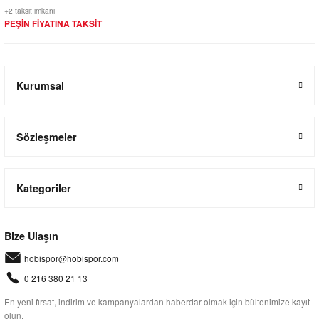
+2 taksit imkanı
PEŞİN FİYATINA TAKSİT
Kurumsal
Sözleşmeler
Kategoriler
Bize Ulaşın
hobispor@hobispor.com
0 216 380 21 13
En yeni fırsat, indirim ve kampanyalardan haberdar olmak için bültenimize kayıt
olun.