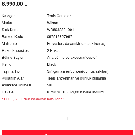
8.990,00
Kategori
Tenis Çantaları
Marka
Wilson
Stok Kodu
WR8032801001
Barkod Kodu
097512827997
Malzeme
Polyester / dayanıklı sentetik kumaş
Raket Kapasitesi
2 Raket
Bölme Sayısı
Ana bölme ve aksesuar cepleri
Renk
Black
Taşıma Tipi
Sırt çantası (ergonomik omuz askıları)
Kullanım Alanı
Tenis antrenman ve günlük kullanım
Ayakkabı Bölmesi
Var
Havale
8.720,30 TL (%3,00 havale indirimi)
*1.603,22 TL den başlayan taksitlerle!!