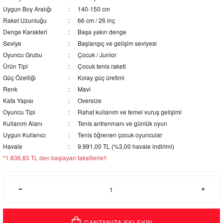
Uygun Boy Aralığı
140-150 cm
Raket Uzunluğu
66 cm / 26 inç
Denge Karakteri
Başa yakın denge
Seviye
Başlangıç ve gelişim seviyesi
Oyuncu Grubu
Çocuk / Junior
Ürün Tipi
Çocuk tenis raketi
Güç Özelliği
Kolay güç üretimi
Renk
Mavi
Kafa Yapısı
Oversize
Oyuncu Tipi
Rahat kullanım ve temel vuruş gelişimi
Kullanım Alanı
Tenis antrenmanı ve günlük oyun
Uygun Kullanıcı
Tenis öğrenen çocuk oyuncular
Havale
9.991,00 TL (%3,00 havale indirimi)
*1.836,83 TL den başlayan taksitlerle!!
ÇANTANIZA EKLEYİN