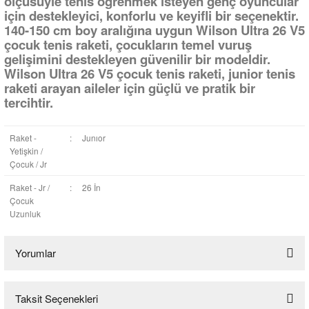
ölçüsüyle tenis öğrenmek isteyen genç oyuncular
için destekleyici, konforlu ve keyifli bir seçenektir.
140-150 cm boy aralığına uygun Wilson Ultra 26 V5
çocuk tenis raketi, çocukların temel vuruş
gelişimini destekleyen güvenilir bir modeldir.
Wilson Ultra 26 V5 çocuk tenis raketi, junior tenis
raketi arayan aileler için güçlü ve pratik bir
tercihtir.
Raket -
:
Junıor
Yetişkin /
Çocuk / Jr
Raket - Jr /
:
26 İn
Çocuk
Uzunluk
Yorumlar
Taksit Seçenekleri
Bu ürüne ilk yorumu siz yapın!