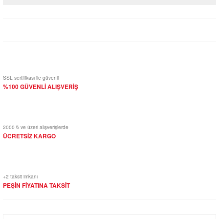
Yorum Yaz
SSL sertifikası ile güvenli
%100 GÜVENLİ ALIŞVERİŞ
2000 ₺ ve üzeri alışverişlerde
ÜCRETSİZ KARGO
+2 taksit imkanı
PEŞİN FİYATINA TAKSİT