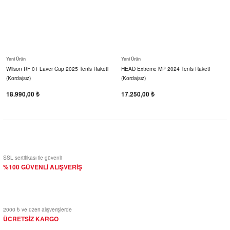
Yeni Ürün
Yeni Ürün
Wilson RF 01 Laver Cup 2025 Tenis Raketi
HEAD Extreme MP 2024 Tenis Raketi
(Kordajsız)
(Kordajsız)
18.990,00 ₺
17.250,00 ₺
SSL sertifikası ile güvenli
%100 GÜVENLİ ALIŞVERİŞ
2000 ₺ ve üzeri alışverişlerde
ÜCRETSİZ KARGO